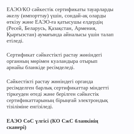
ЕАЭО/КО сәйкестік сертификаты тауарларды
әкелу (импорттау) үшін, сондай-ақ оларды
өткізу және ЕАЭО-ға қатысушы елдердің
(Ресей, Беларусь, Қазақстан, Армения,
Қырғызстан) аумағында айналысы үшін талап
етіледі.
Сертификат сәйкестікті растау жөніндегі
органның мөрімен куәландыра отырып
арнайы бланкіде ресімделеді.
Сәйкестікті растау жөніндегі органда
ресімделген барлық сертификаттар міндетті
тіркеуден өтеді және берілген сәйкестік
сертификаттарының бірыңғай электрондық
тізіліміне енгізіледі.
ЕАЭО СоС үлгісі (КО СжС бланкінің
сканері)