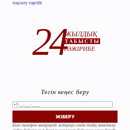
тоқтату тәртібі
24
ЖЫЛДЫҚ
ТАБЫСТЫ
ТӘЖІРИБЕ
Тегін кеңес беру
Alternative:
Бізге телефон нөміріңізді жіберіңіз сонда біздің менеджер