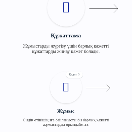
Құжаттама
Жұмыстарды жүргізу үшін барлық қажетті
құжаттарды жинау қажет болады.
Қадам 3
Жұмыс
Сіздің өтінішіңізге байланысты біз барлық қажетті
жұмыстарды орындаймыз.