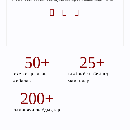
сізбен байланысып барлық мәселелер бойынша кеңес береді
50
+
25
+
іске асырылған
тәжірибелі бейінді
жобалар
мамандар
200
+
заманауи жабдықтар