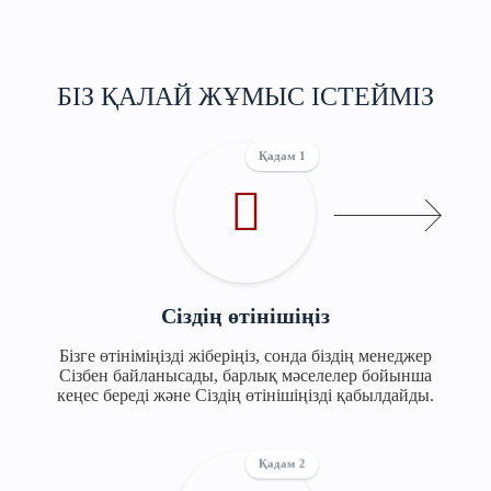
БІЗ ҚАЛАЙ ЖҰМЫС ІСТЕЙМІЗ
Қадам 1
Сіздің өтінішіңіз
Бізге өтініміңізді жіберіңіз, сонда біздің менеджер
Сізбен байланысады, барлық мәселелер бойынша
кеңес береді және Сіздің өтінішіңізді қабылдайды.
Қадам 2