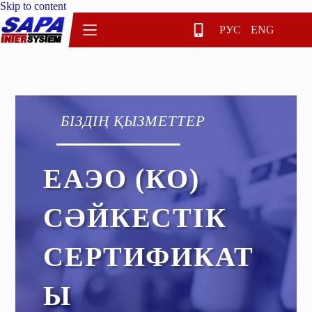
Skip to content
РУС
ENG
БІЗДІҢ ҚЫЗМЕТТЕР
ЕАЭО (КО)
СӘЙКЕСТІК
СЕРТИФИКАТ
Ы