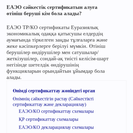
ЕАЭО сәйкестік сертификатын алуға
өтініш беруші кім бола алады?
ЕАЭО ТР/КО сертификаты Еуразиялық
экономикалық одаққа қатысушы елдердің
аумағында тіркелген заңды тұлғаларға және
жеке кәсіпкерлерге берілуі мүмкін. Өтініш
берушілер өндірушілер мен сатушылар/
жеткізушілер, сондай-ақ тиісті келісім-шарт
негізінде шетелдік өндірушінің
функцияларын орындайтын ұйымдар бола
алады.
Өнімді сертификаттау жөніндегі орган
Өнімнің сәйкестігін растау (Сәйкестікті
сертификаттау және декларациялау)
ЕАЭО/КО сертификаттау схемалары
ҚР сертификаттау схемалары
ЕАЭО/КО декларациялау схемалары